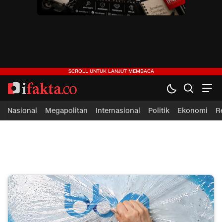
ifakta.co
#pastibenar
Nasional
Megapolitan
Internasional
Politik
Ekonomi
R