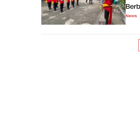
Berb
News