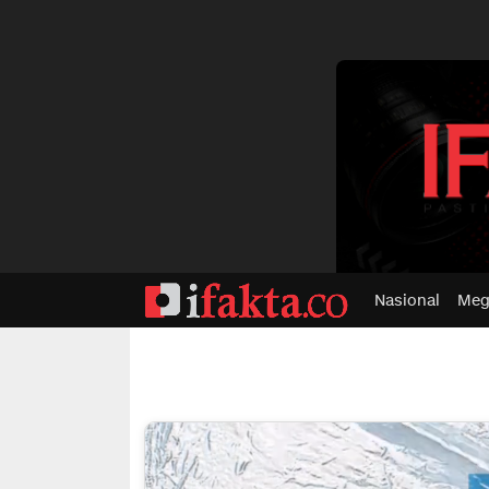
dvertisment
Nasional
Meg
ifakta.co
#pastibenar