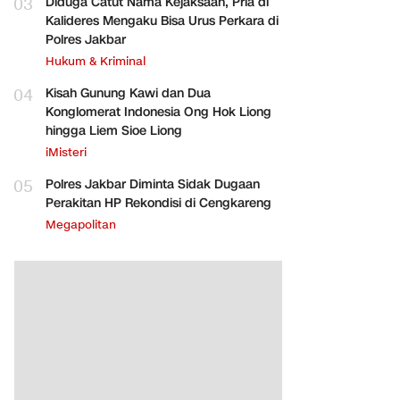
03
Diduga Catut Nama Kejaksaan, Pria di
Kalideres Mengaku Bisa Urus Perkara di
Polres Jakbar
Hukum & Kriminal
04
Kisah Gunung Kawi dan Dua
Konglomerat Indonesia Ong Hok Liong
hingga Liem Sioe Liong
iMisteri
05
Polres Jakbar Diminta Sidak Dugaan
Perakitan HP Rekondisi di Cengkareng
Megapolitan