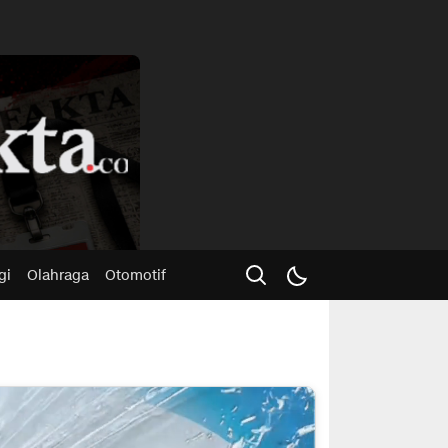
Advertisme
gi
Olahraga
Otomotif