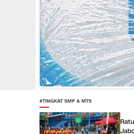
#TINGKAT SMP & MTS
Ratu
Jab