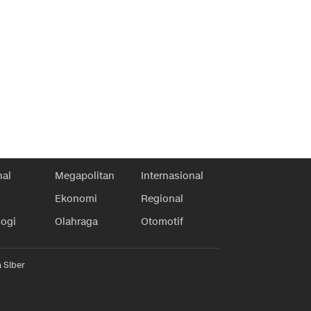
nal
Megapolitan
Internasional
Ekonomi
Regional
logi
Olahraga
Otomotif
 Siber