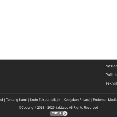
Nasio
Politik
Tekno
si
Tentang Kami
Kode Etik Jurnalistik
Kebijakan Privasi
Pedoman Media
©Copyright 2018 – 2026 ifakta.co All Rights Reserved
TUTUP