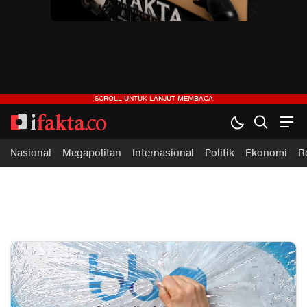
ifakta.co
#pastibenar
Nasional
Megapolitan
Internasional
Politik
Ekonomi
R