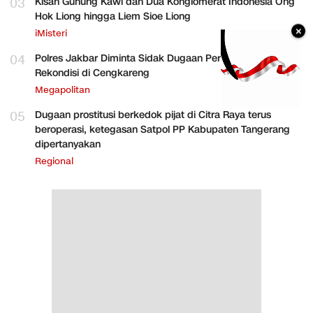
03
Kisah Gunung Kawi dan Dua Konglomerat Indonesia Ong
Hok Liong hingga Liem Sioe Liong
×
iMisteri
04
Polres Jakbar Diminta Sidak Dugaan Perakitan HP
Rekondisi di Cengkareng
Megapolitan
05
Dugaan prostitusi berkedok pijat di Citra Raya terus
beroperasi, ketegasan Satpol PP Kabupaten Tangerang
dipertanyakan
Regional