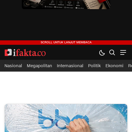
ifakta.co
#pastibenar
Nasional
Megapolitan
Internasional
Politik
Ekonomi
R