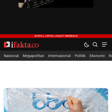
ifakta.co
#pastibenar
Nasional
Megapolitan
Internasional
Politik
Ekonomi
R