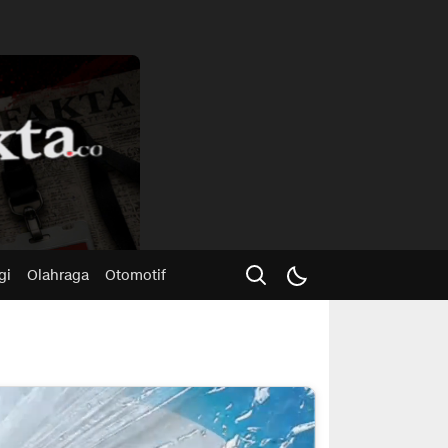
Advertisme
gi
Olahraga
Otomotif