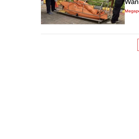
Wani
Megapo