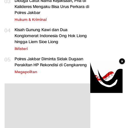
03
Diduga Catut Nama Kejaksaan, Pria di
Kalideres Mengaku Bisa Urus Perkara di
Polres Jakbar
Hukum & Kriminal
04
Kisah Gunung Kawi dan Dua
Konglomerat Indonesia Ong Hok Liong
hingga Liem Sioe Liong
iMisteri
05
Polres Jakbar Diminta Sidak Dugaan
×
Perakitan HP Rekondisi di Cengkareng
Megapolitan