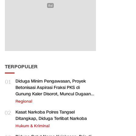
TERPOPULER
01
Diduga Minim Pengawasan, Proyek
Betonisasi Aspirasi Fraksi PKS di
Gunung Kaler Disorot, Muncul Dugaan
Pengurangan Volume
Regional
02
Kasat Narkoba Polres Tangsel
Ditangkap, Diduga Terlibat Narkoba
Hukum & Kriminal