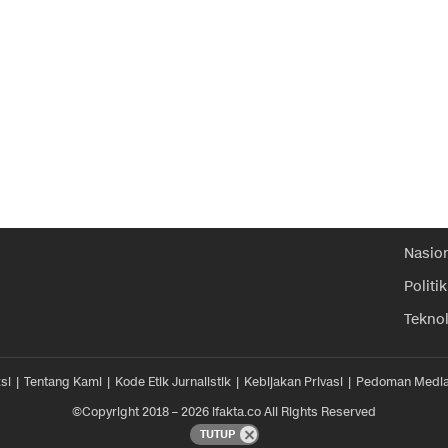
Nasio
Politik
Tekno
si
Tentang Kami
Kode Etik Jurnalistik
Kebijakan Privasi
Pedoman Media
©Copyright 2018 – 2026 ifakta.co All Rights Reserved
TUTUP