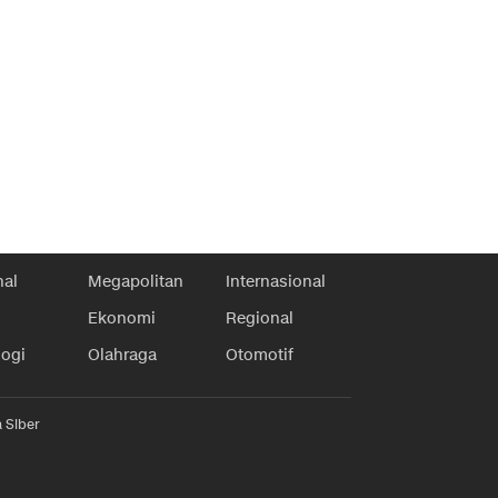
nal
Megapolitan
Internasional
Ekonomi
Regional
logi
Olahraga
Otomotif
 Siber