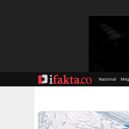
dvertisment
Nasional
Meg
ifakta.co
#pastibenar