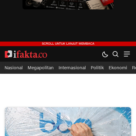
ifakta.co
#pastibenar
Nasional
Megapolitan
Internasional
Politik
Ekonomi
R