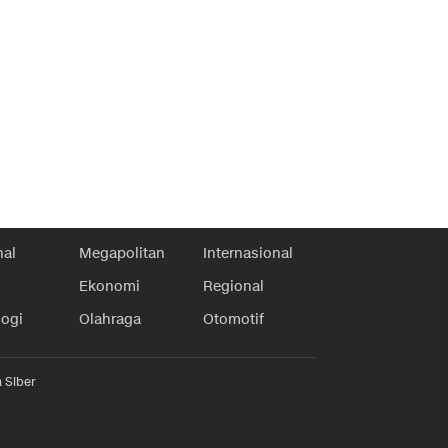
nal
Megapolitan
Internasional
Ekonomi
Regional
logi
Olahraga
Otomotif
 Siber