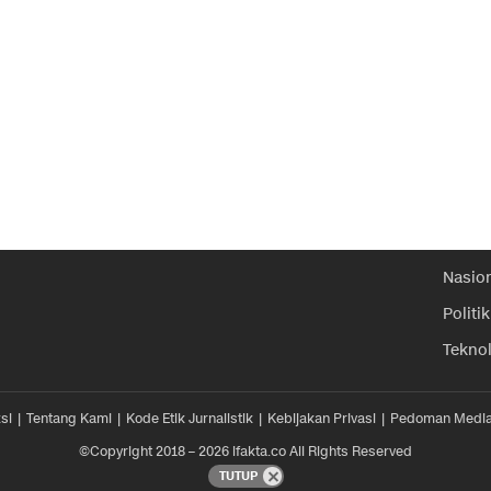
Nasio
Politik
Tekno
si
Tentang Kami
Kode Etik Jurnalistik
Kebijakan Privasi
Pedoman Media
©Copyright 2018 – 2026 ifakta.co All Rights Reserved
TUTUP