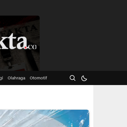
Advertisme
gi
Olahraga
Otomotif