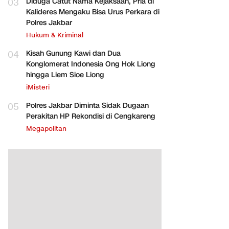
03
Diduga Catut Nama Kejaksaan, Pria di
Kalideres Mengaku Bisa Urus Perkara di
Polres Jakbar
Hukum & Kriminal
04
Kisah Gunung Kawi dan Dua
Konglomerat Indonesia Ong Hok Liong
hingga Liem Sioe Liong
iMisteri
05
Polres Jakbar Diminta Sidak Dugaan
Perakitan HP Rekondisi di Cengkareng
Megapolitan