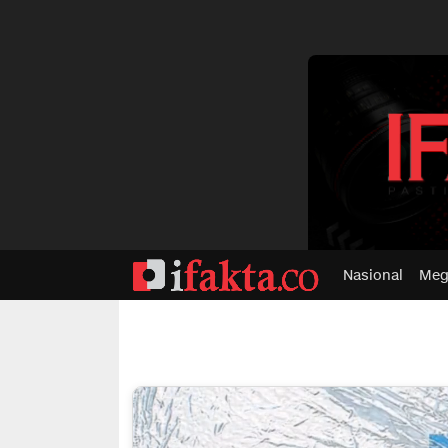
dvertisment
Nasional
Meg
ifakta.co
#pastibenar