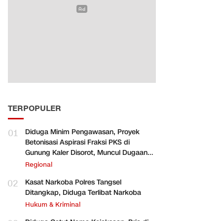
TERPOPULER
01
Diduga Minim Pengawasan, Proyek
Betonisasi Aspirasi Fraksi PKS di
Gunung Kaler Disorot, Muncul Dugaan
Pengurangan Volume
Regional
02
Kasat Narkoba Polres Tangsel
Ditangkap, Diduga Terlibat Narkoba
Hukum & Kriminal