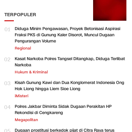
TERPOPULER
01
Diduga Minim Pengawasan, Proyek Betonisasi Aspirasi
Fraksi PKS di Gunung Kaler Disorot, Muncul Dugaan
Pengurangan Volume
Regional
02
Kasat Narkoba Polres Tangsel Ditangkap, Diduga Terlibat
Narkoba
Hukum & Kriminal
03
Kisah Gunung Kawi dan Dua Konglomerat Indonesia Ong
Hok Liong hingga Liem Sioe Liong
iMisteri
04
Polres Jakbar Diminta Sidak Dugaan Perakitan HP
Rekondisi di Cengkareng
Megapolitan
05
Dugaan prostitusi berkedok pijat di Citra Raya terus