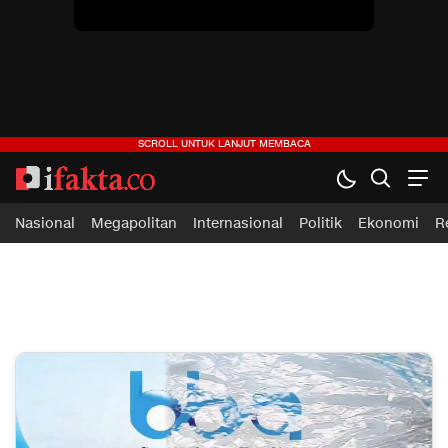
ifakta.co
#pastibenar
Nasional
Megapolitan
Internasional
Politik
Ekonomi
R