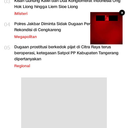
03
Kisah Gunung Kawi dan Dua Konglomerat Indonesia Ong
Hok Liong hingga Liem Sioe Liong
×
iMisteri
04
Polres Jakbar Diminta Sidak Dugaan Perakitan HP
Rekondisi di Cengkareng
Megapolitan
05
Dugaan prostitusi berkedok pijat di Citra Raya terus
beroperasi, ketegasan Satpol PP Kabupaten Tangerang
dipertanyakan
Regional