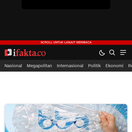
ifakta.co
#pastibenar
Nasional
Megapolitan
Internasional
Politik
Ekonomi
R