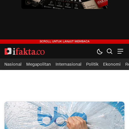
ifakta.co
#pastibenar
Nasional
Megapolitan
Internasional
Politik
Ekonomi
R