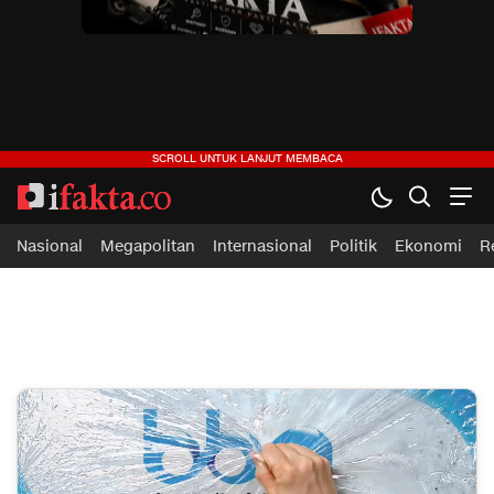
ifakta.co
#pastibenar
Nasional
Megapolitan
Internasional
Politik
Ekonomi
R