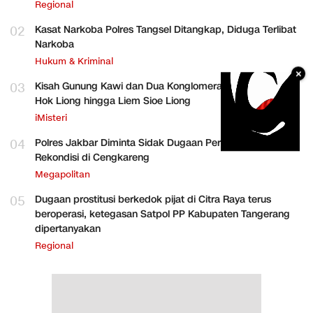
Regional
02
Kasat Narkoba Polres Tangsel Ditangkap, Diduga Terlibat
Narkoba
Hukum & Kriminal
×
03
Kisah Gunung Kawi dan Dua Konglomerat Indonesia Ong
Hok Liong hingga Liem Sioe Liong
iMisteri
04
Polres Jakbar Diminta Sidak Dugaan Perakitan HP
Rekondisi di Cengkareng
Megapolitan
05
Dugaan prostitusi berkedok pijat di Citra Raya terus
beroperasi, ketegasan Satpol PP Kabupaten Tangerang
dipertanyakan
Regional