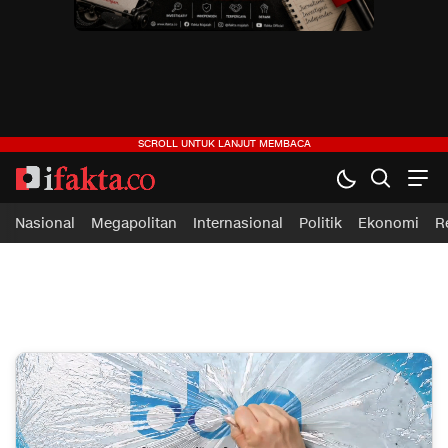
ifakta.co
#pastibenar
Nasional
Megapolitan
Internasional
Politik
Ekonomi
R