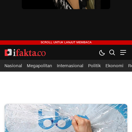
ifakta.co
#pastibenar
Nasional
Megapolitan
Internasional
Politik
Ekonomi
R