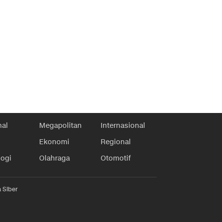
nal
Megapolitan
Internasional
Ekonomi
Regional
logi
Olahraga
Otomotif
 Siber