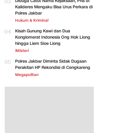
03
Diduga Catut Nama Kejaksaan, Pria di
Kalideres Mengaku Bisa Urus Perkara di
Polres Jakbar
Hukum & Kriminal
04
Kisah Gunung Kawi dan Dua
Konglomerat Indonesia Ong Hok Liong
hingga Liem Sioe Liong
iMisteri
05
Polres Jakbar Diminta Sidak Dugaan
Perakitan HP Rekondisi di Cengkareng
Megapolitan