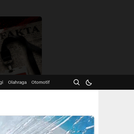
Advertisme
gi
Olahraga
Otomotif