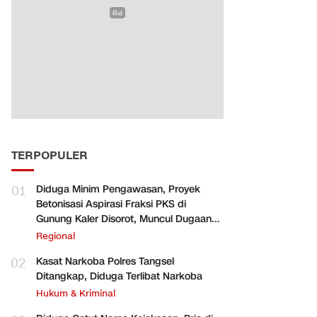
TERPOPULER
01
Diduga Minim Pengawasan, Proyek
Betonisasi Aspirasi Fraksi PKS di
Gunung Kaler Disorot, Muncul Dugaan
Pengurangan Volume
Regional
02
Kasat Narkoba Polres Tangsel
Ditangkap, Diduga Terlibat Narkoba
Hukum & Kriminal