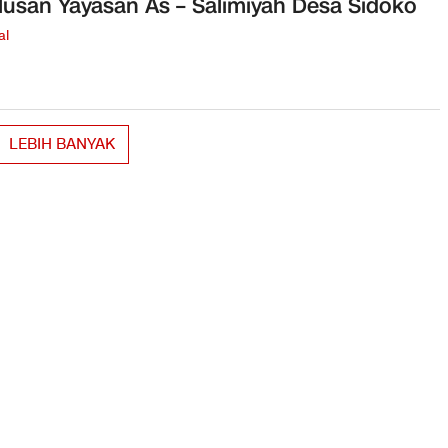
lusan Yayasan As – Salimiyah Desa Sidoko
al
LEBIH BANYAK