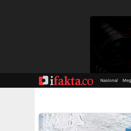
dvertisment
Nasional
Meg
ifakta.co
#pastibenar