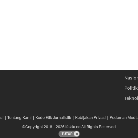
Nasio
Politik
Tekno
si
Tentang Kami
Kode Etik Jurnalistik
Kebijakan Privasi
Pedoman Media
©Copyright 2018 – 2026 ifakta.co All Rights Reserved
TUTUP