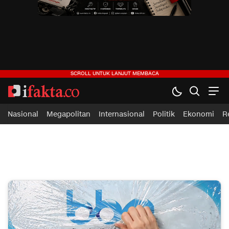
ifakta.co
#pastibenar
Nasional
Megapolitan
Internasional
Politik
Ekonomi
R