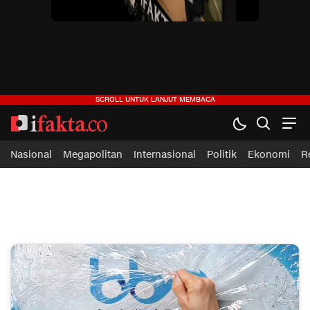
ifakta.co
#pastibenar
Nasional
Megapolitan
Internasional
Politik
Ekonomi
R