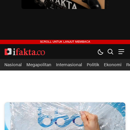
ifakta.co
#pastibenar
Nasional
Megapolitan
Internasional
Politik
Ekonomi
R