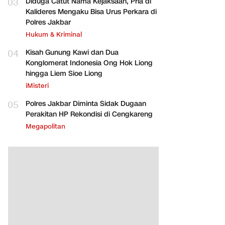
03
Diduga Catut Nama Kejaksaan, Pria di
Kalideres Mengaku Bisa Urus Perkara di
Polres Jakbar
Hukum & Kriminal
04
Kisah Gunung Kawi dan Dua
Konglomerat Indonesia Ong Hok Liong
hingga Liem Sioe Liong
iMisteri
05
Polres Jakbar Diminta Sidak Dugaan
Perakitan HP Rekondisi di Cengkareng
Megapolitan