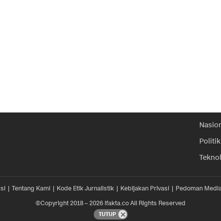
Nasio
Politik
Tekno
si
Tentang Kami
Kode Etik Jurnalistik
Kebijakan Privasi
Pedoman Media
©Copyright 2018 – 2026 ifakta.co All Rights Reserved
TUTUP