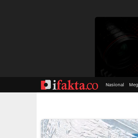
dvertisment
Nasional
Meg
ifakta.co
#pastibenar