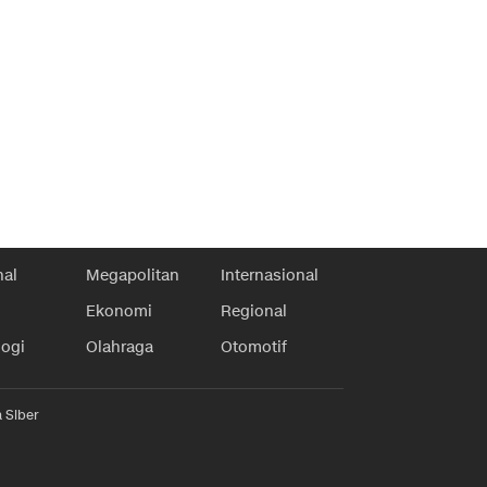
nal
Megapolitan
Internasional
Ekonomi
Regional
logi
Olahraga
Otomotif
 Siber