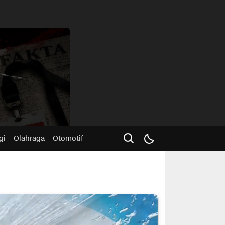
Advertisme
gi
Olahraga
Otomotif