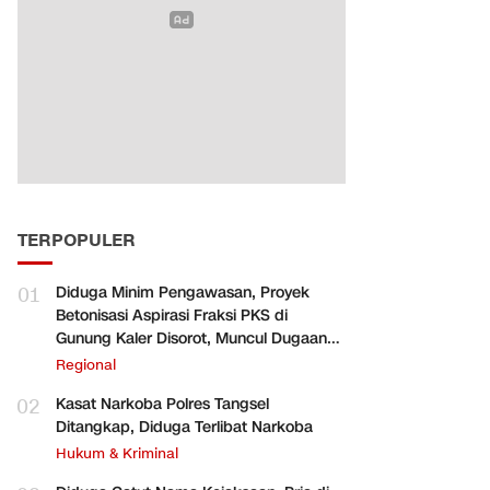
TERPOPULER
01
Diduga Minim Pengawasan, Proyek
Betonisasi Aspirasi Fraksi PKS di
Gunung Kaler Disorot, Muncul Dugaan
Pengurangan Volume
Regional
02
Kasat Narkoba Polres Tangsel
Ditangkap, Diduga Terlibat Narkoba
Hukum & Kriminal