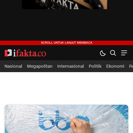
ifakta.co
#pastibenar
Nasional
Megapolitan
Internasional
Politik
Ekonomi
R