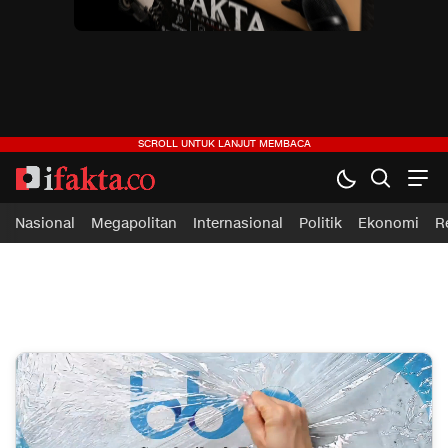
ifakta.co
#pastibenar
Nasional
Megapolitan
Internasional
Politik
Ekonomi
R