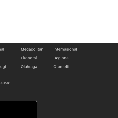
nal
Megapolitan
Internasional
Ekonomi
Regional
logi
Olahraga
Otomotif
 Siber