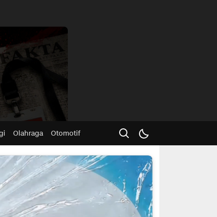
Advertisme
gi
Olahraga
Otomotif