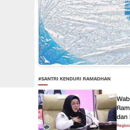
#SANTRI KENDURI RAMADHAN
Wabu
Rama
dan
Region