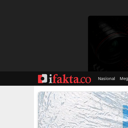
dvertisment
Nasional
Meg
ifakta.co
#pastibenar