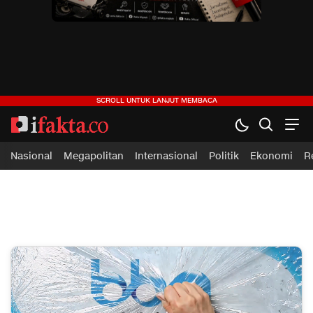
ifakta.co
#pastibenar
Nasional
Megapolitan
Internasional
Politik
Ekonomi
R