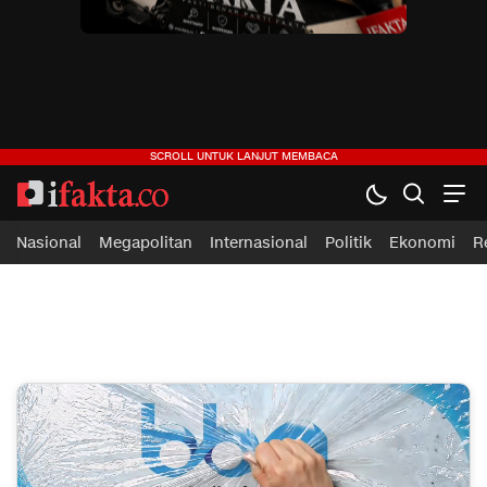
ifakta.co
#pastibenar
Nasional
Megapolitan
Internasional
Politik
Ekonomi
R