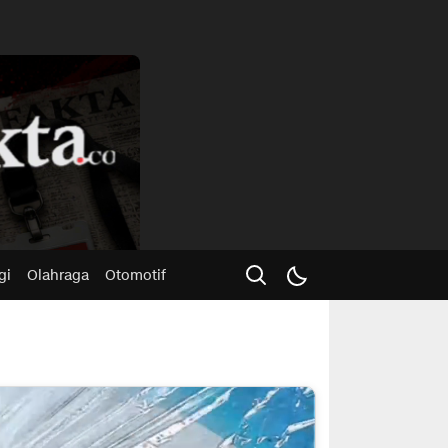
Advertisme
gi
Olahraga
Otomotif