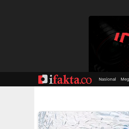
dvertisment
Nasional
Meg
ifakta.co
#pastibenar