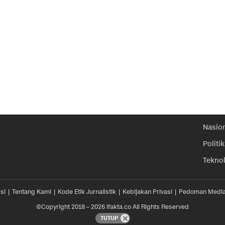
Nasio
Politik
Tekno
si
Tentang Kami
Kode Etik Jurnalistik
Kebijakan Privasi
Pedoman Media
©Copyright 2018 – 2026 ifakta.co All Rights Reserved
TUTUP