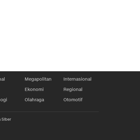
nal
Megapolitan
Internasional
Ekonomi
Regional
logi
Olahraga
Otomotif
 Siber