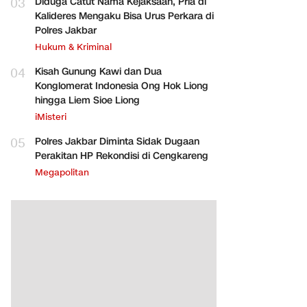
03
Diduga Catut Nama Kejaksaan, Pria di
Kalideres Mengaku Bisa Urus Perkara di
Polres Jakbar
Hukum & Kriminal
04
Kisah Gunung Kawi dan Dua
Konglomerat Indonesia Ong Hok Liong
hingga Liem Sioe Liong
iMisteri
05
Polres Jakbar Diminta Sidak Dugaan
Perakitan HP Rekondisi di Cengkareng
Megapolitan