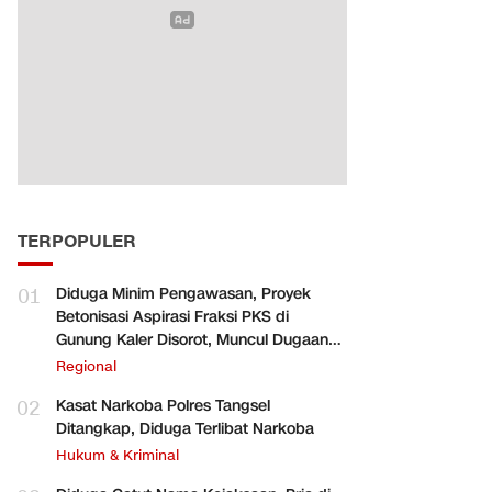
TERPOPULER
01
Diduga Minim Pengawasan, Proyek
Betonisasi Aspirasi Fraksi PKS di
Gunung Kaler Disorot, Muncul Dugaan
Pengurangan Volume
Regional
02
Kasat Narkoba Polres Tangsel
Ditangkap, Diduga Terlibat Narkoba
Hukum & Kriminal