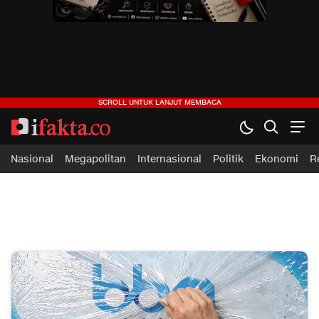
ifakta.co
#pastibenar
Nasional
Megapolitan
Internasional
Politik
Ekonomi
R