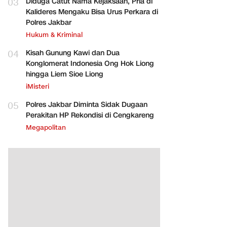
03
Diduga Catut Nama Kejaksaan, Pria di
Kalideres Mengaku Bisa Urus Perkara di
Polres Jakbar
Hukum & Kriminal
04
Kisah Gunung Kawi dan Dua
Konglomerat Indonesia Ong Hok Liong
hingga Liem Sioe Liong
iMisteri
05
Polres Jakbar Diminta Sidak Dugaan
Perakitan HP Rekondisi di Cengkareng
Megapolitan