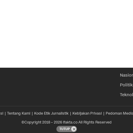
Nasio
Politik
Tekno
si
Tentang Kami
Kode Etik Jurnalistik
Kebijakan Privasi
Pedoman Media
©Copyright 2018 – 2026 ifakta.co All Rights Reserved
TUTUP