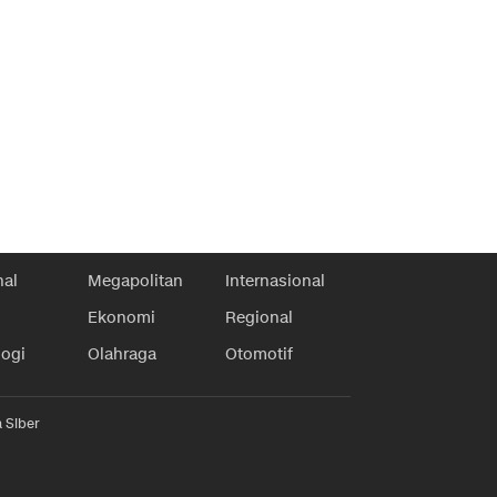
nal
Megapolitan
Internasional
Ekonomi
Regional
logi
Olahraga
Otomotif
 Siber