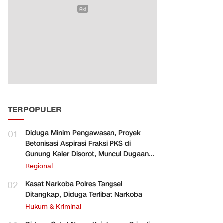
TERPOPULER
01
Diduga Minim Pengawasan, Proyek
Betonisasi Aspirasi Fraksi PKS di
Gunung Kaler Disorot, Muncul Dugaan
Pengurangan Volume
Regional
02
Kasat Narkoba Polres Tangsel
Ditangkap, Diduga Terlibat Narkoba
Hukum & Kriminal