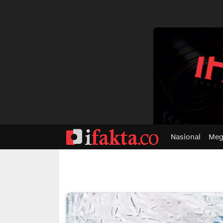
dvertisment
Nasional
Meg
ifakta.co
#pastibenar