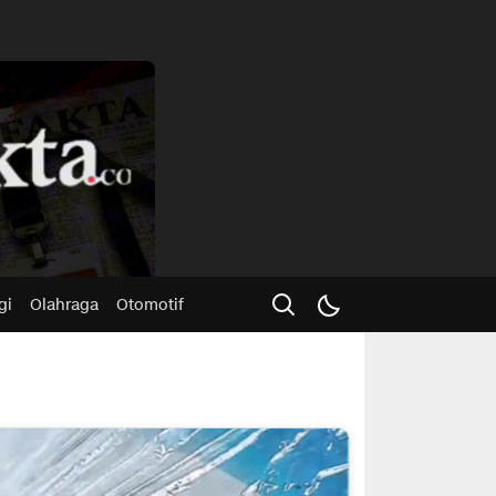
Advertisme
gi
Olahraga
Otomotif