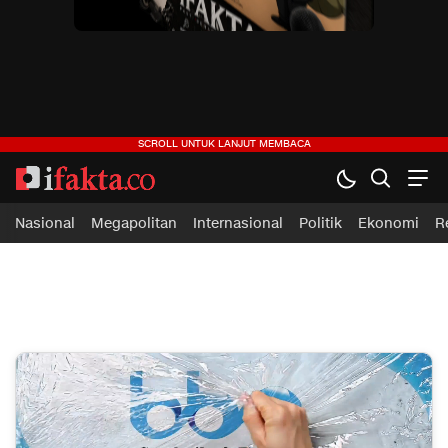
ifakta.co
#pastibenar
Nasional
Megapolitan
Internasional
Politik
Ekonomi
R