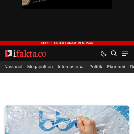
ifakta.co
#pastibenar
Nasional
Megapolitan
Internasional
Politik
Ekonomi
R