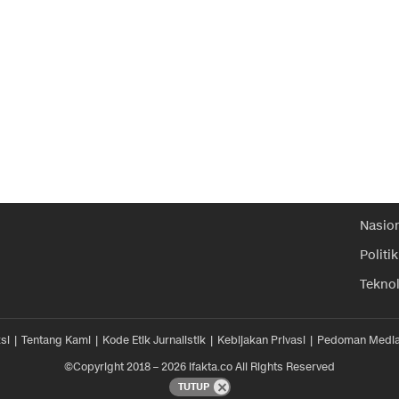
Nasio
Politik
Tekno
si
Tentang Kami
Kode Etik Jurnalistik
Kebijakan Privasi
Pedoman Media
©Copyright 2018 – 2026 ifakta.co All Rights Reserved
TUTUP