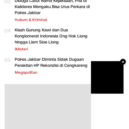
03
Diduga Catut Nama Kejaksaan, Pria di
Kalideres Mengaku Bisa Urus Perkara di
Polres Jakbar
Hukum & Kriminal
04
Kisah Gunung Kawi dan Dua
Konglomerat Indonesia Ong Hok Liong
hingga Liem Sioe Liong
iMisteri
05
Polres Jakbar Diminta Sidak Dugaan
×
Perakitan HP Rekondisi di Cengkareng
Megapolitan