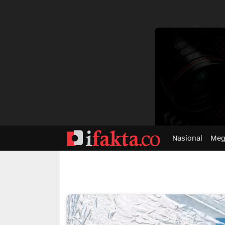
dvertisment
Nasional
Meg
ifakta.co
#pastibenar