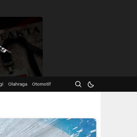
Advertisme
gi
Olahraga
Otomotif