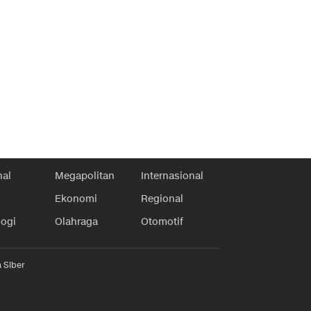
nal
Megapolitan
Internasional
Ekonomi
Regional
logi
Olahraga
Otomotif
 Siber