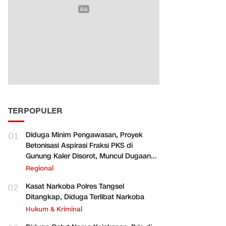
TERPOPULER
01
Diduga Minim Pengawasan, Proyek
Betonisasi Aspirasi Fraksi PKS di
Gunung Kaler Disorot, Muncul Dugaan
Pengurangan Volume
Regional
02
Kasat Narkoba Polres Tangsel
Ditangkap, Diduga Terlibat Narkoba
Hukum & Kriminal