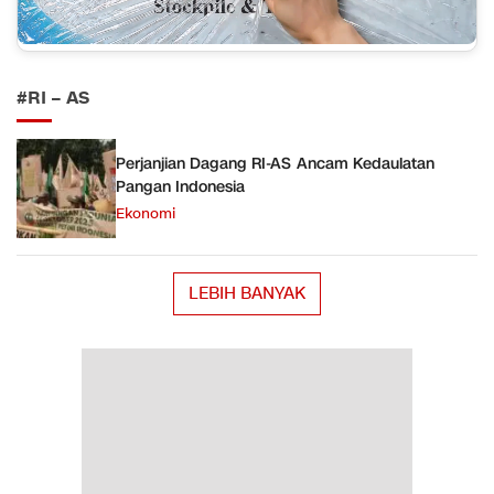
#RI – AS
Perjanjian Dagang RI-AS Ancam Kedaulatan
Pangan Indonesia
Ekonomi
LEBIH BANYAK