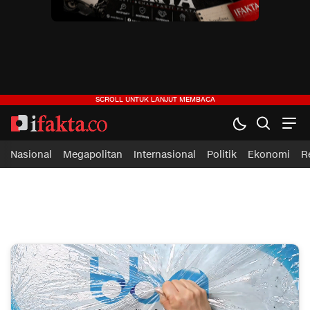
ifakta.co
#pastibenar
Nasional
Megapolitan
Internasional
Politik
Ekonomi
R