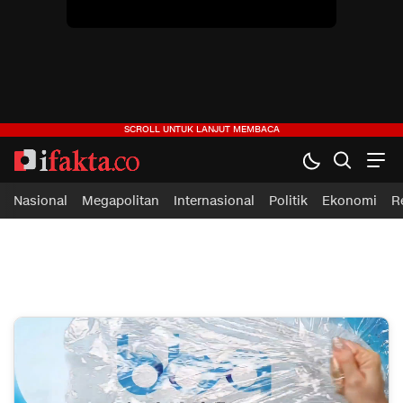
ifakta.co
#pastibenar
Nasional
Megapolitan
Internasional
Politik
Ekonomi
R