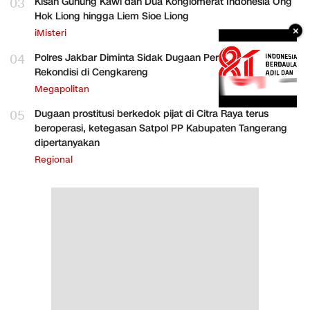
03
Kisah Gunung Kawi dan Dua Konglomerat Indonesia Ong
Hok Liong hingga Liem Sioe Liong
×
iMisteri
04
Polres Jakbar Diminta Sidak Dugaan Perakitan HP
Rekondisi di Cengkareng
Megapolitan
05
Dugaan prostitusi berkedok pijat di Citra Raya terus
beroperasi, ketegasan Satpol PP Kabupaten Tangerang
dipertanyakan
Regional