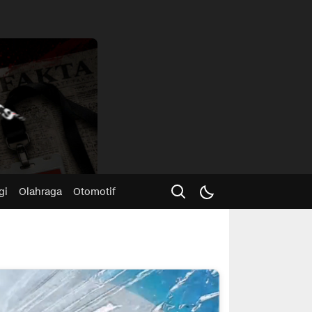
Advertisme
gi
Olahraga
Otomotif