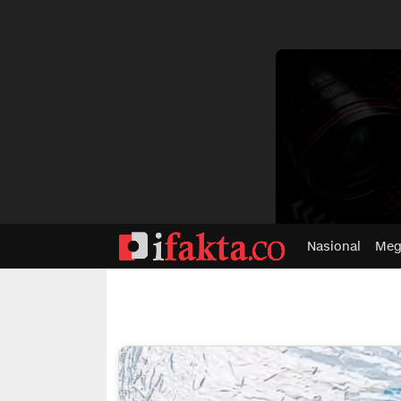
dvertisment
Nasional
Meg
ifakta.co
#pastibenar