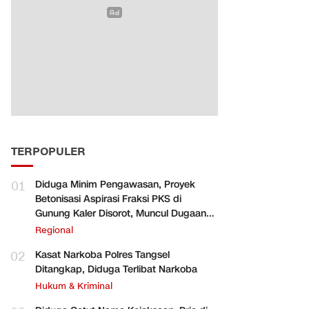
TERPOPULER
01
Diduga Minim Pengawasan, Proyek
Betonisasi Aspirasi Fraksi PKS di
Gunung Kaler Disorot, Muncul Dugaan
Pengurangan Volume
Regional
02
Kasat Narkoba Polres Tangsel
Ditangkap, Diduga Terlibat Narkoba
Hukum & Kriminal