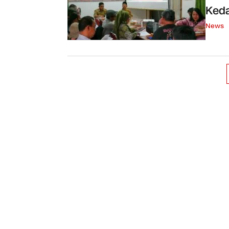
Keda
News