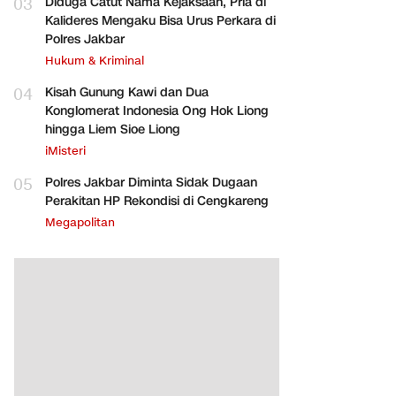
03
Diduga Catut Nama Kejaksaan, Pria di
Kalideres Mengaku Bisa Urus Perkara di
Polres Jakbar
Hukum & Kriminal
04
Kisah Gunung Kawi dan Dua
Konglomerat Indonesia Ong Hok Liong
hingga Liem Sioe Liong
iMisteri
05
Polres Jakbar Diminta Sidak Dugaan
Perakitan HP Rekondisi di Cengkareng
Megapolitan