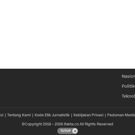
Nasio
Politik
Tekno
si
Tentang Kami
Kode Etik Jurnalistik
Kebijakan Privasi
Pedoman Media
©Copyright 2018 – 2026 ifakta.co All Rights Reserved
TUTUP