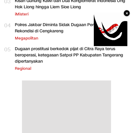
03
Kisah Gunung Kawi dan Dua Konglomerat Indonesia Ong
Hok Liong hingga Liem Sioe Liong
×
iMisteri
04
Polres Jakbar Diminta Sidak Dugaan Perakitan HP
Rekondisi di Cengkareng
Megapolitan
05
Dugaan prostitusi berkedok pijat di Citra Raya terus
beroperasi, ketegasan Satpol PP Kabupaten Tangerang
dipertanyakan
Regional