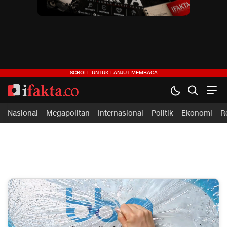
ifakta.co
#pastibenar
Nasional
Megapolitan
Internasional
Politik
Ekonomi
R