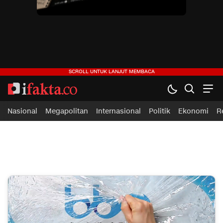
ifakta.co
#pastibenar
Nasional
Megapolitan
Internasional
Politik
Ekonomi
R