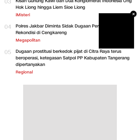
03
Kisah Gunung Kawi dan Dua Konglomerat Indonesia Ong
Hok Liong hingga Liem Sioe Liong
×
iMisteri
04
Polres Jakbar Diminta Sidak Dugaan Perakitan HP
Rekondisi di Cengkareng
Megapolitan
05
Dugaan prostitusi berkedok pijat di Citra Raya terus
beroperasi, ketegasan Satpol PP Kabupaten Tangerang
dipertanyakan
Regional