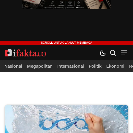
ifakta.co
#pastibenar
Nasional
Megapolitan
Internasional
Politik
Ekonomi
R