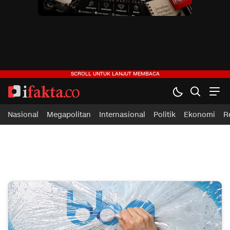
ifakta.co
#pastibenar
Nasional
Megapolitan
Internasional
Politik
Ekonomi
R