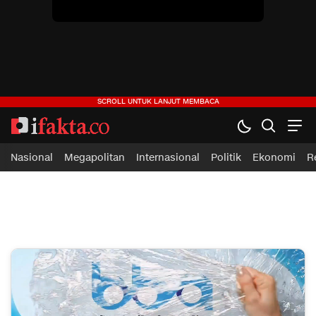
ifakta.co
#pastibenar
Nasional
Megapolitan
Internasional
Politik
Ekonomi
R