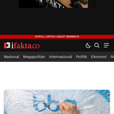
ifakta.co
#pastibenar
Nasional
Megapolitan
Internasional
Politik
Ekonomi
R