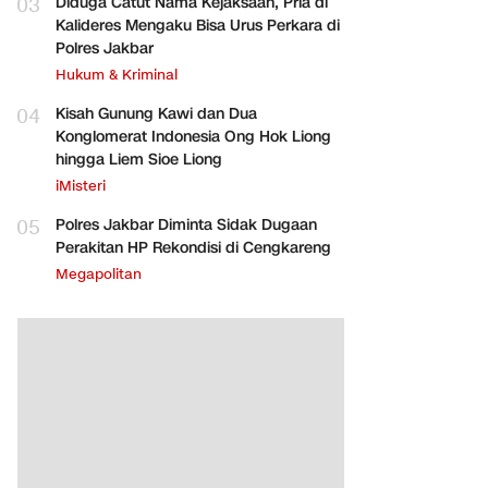
03
Diduga Catut Nama Kejaksaan, Pria di
Kalideres Mengaku Bisa Urus Perkara di
Polres Jakbar
Hukum & Kriminal
04
Kisah Gunung Kawi dan Dua
Konglomerat Indonesia Ong Hok Liong
hingga Liem Sioe Liong
iMisteri
05
Polres Jakbar Diminta Sidak Dugaan
Perakitan HP Rekondisi di Cengkareng
Megapolitan