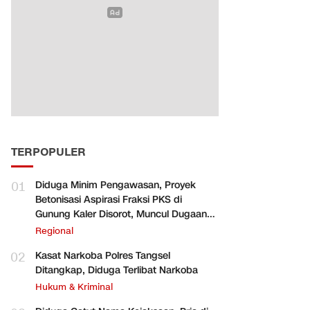
TERPOPULER
01
Diduga Minim Pengawasan, Proyek
Betonisasi Aspirasi Fraksi PKS di
Gunung Kaler Disorot, Muncul Dugaan
Pengurangan Volume
Regional
02
Kasat Narkoba Polres Tangsel
Ditangkap, Diduga Terlibat Narkoba
Hukum & Kriminal