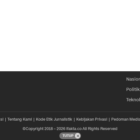
Nasio
Politik
Tekno
si
Tentang Kami
Kode Etik Jurnalistik
Kebijakan Privasi
Pedoman Media
©Copyright 2018 – 2026 ifakta.co All Rights Reserved
TUTUP