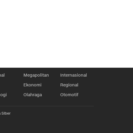
nal
Megapolitan
Internasional
Ekonomi
Regional
logi
Olahraga
Otomotif
 Siber