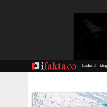
dvertisment
Nasional
Meg
ifakta.co
#pastibenar