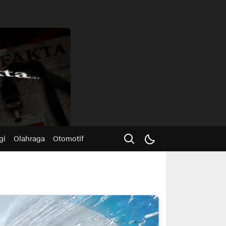
Advertisme
gi
Olahraga
Otomotif