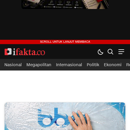
ifakta.co
#pastibenar
Nasional
Megapolitan
Internasional
Politik
Ekonomi
R