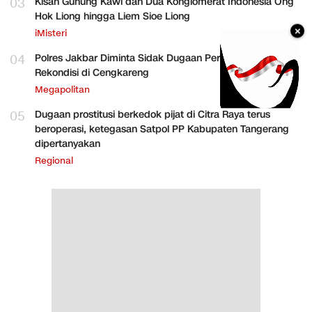
03
Kisah Gunung Kawi dan Dua Konglomerat Indonesia Ong
Hok Liong hingga Liem Sioe Liong
×
iMisteri
04
Polres Jakbar Diminta Sidak Dugaan Perakitan HP
Rekondisi di Cengkareng
Megapolitan
05
Dugaan prostitusi berkedok pijat di Citra Raya terus
beroperasi, ketegasan Satpol PP Kabupaten Tangerang
dipertanyakan
Regional