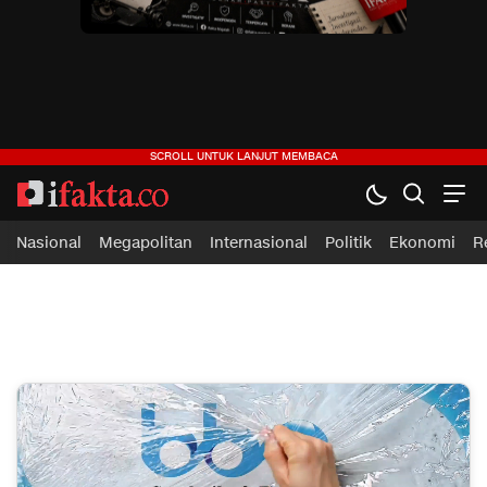
ifakta.co
#pastibenar
Nasional
Megapolitan
Internasional
Politik
Ekonomi
R