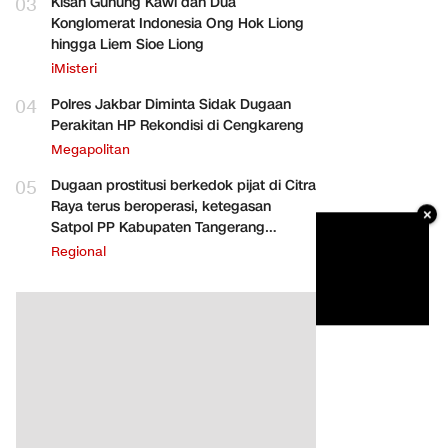
03
Kisah Gunung Kawi dan Dua
Konglomerat Indonesia Ong Hok Liong
hingga Liem Sioe Liong
iMisteri
04
Polres Jakbar Diminta Sidak Dugaan
Perakitan HP Rekondisi di Cengkareng
Megapolitan
05
Dugaan prostitusi berkedok pijat di Citra
Raya terus beroperasi, ketegasan
×
Satpol PP Kabupaten Tangerang
dipertanyakan
Regional