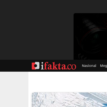
dvertisment
Nasional
Meg
ifakta.co
#pastibenar