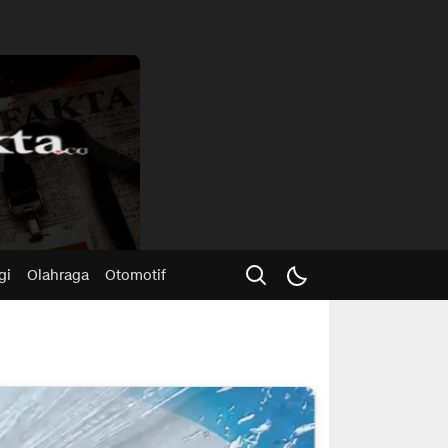
Advertisme
gi
Olahraga
Otomotif