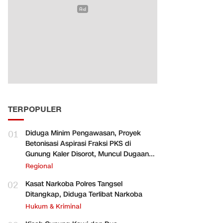
TERPOPULER
01
Diduga Minim Pengawasan, Proyek
Betonisasi Aspirasi Fraksi PKS di
Gunung Kaler Disorot, Muncul Dugaan
Pengurangan Volume
Regional
02
Kasat Narkoba Polres Tangsel
Ditangkap, Diduga Terlibat Narkoba
Hukum & Kriminal