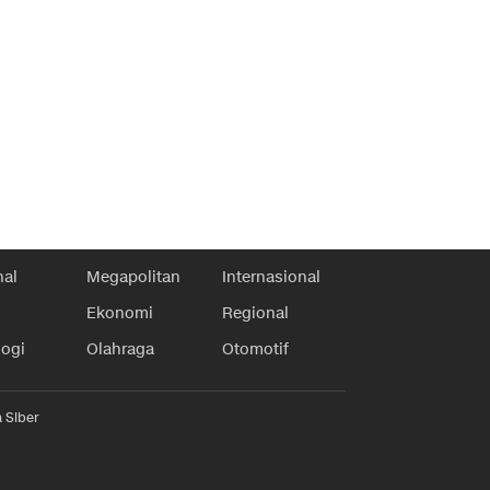
nal
Megapolitan
Internasional
Ekonomi
Regional
logi
Olahraga
Otomotif
 Siber