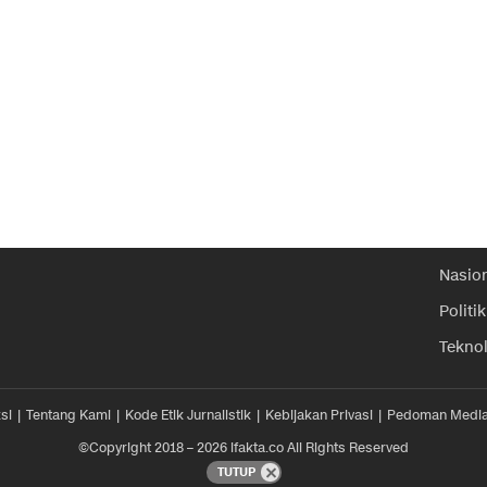
Nasio
Politik
Tekno
si
Tentang Kami
Kode Etik Jurnalistik
Kebijakan Privasi
Pedoman Media
©Copyright 2018 – 2026 ifakta.co All Rights Reserved
TUTUP