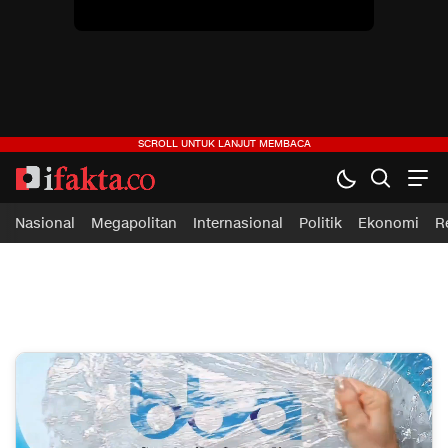
ifakta.co
#pastibenar
Nasional
Megapolitan
Internasional
Politik
Ekonomi
R