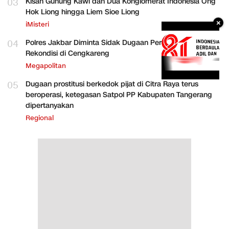
03
Kisah Gunung Kawi dan Dua Konglomerat Indonesia Ong
Hok Liong hingga Liem Sioe Liong
×
iMisteri
04
Polres Jakbar Diminta Sidak Dugaan Perakitan HP
Rekondisi di Cengkareng
Megapolitan
05
Dugaan prostitusi berkedok pijat di Citra Raya terus
beroperasi, ketegasan Satpol PP Kabupaten Tangerang
dipertanyakan
Regional