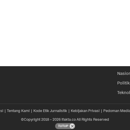
Nasio
Politik
Tekno
si
Tentang Kami
Kode Etik Jurnalistik
Kebijakan Privasi
Pedoman Media
©Copyright 2018 – 2026 ifakta.co All Rights Reserved
TUTUP