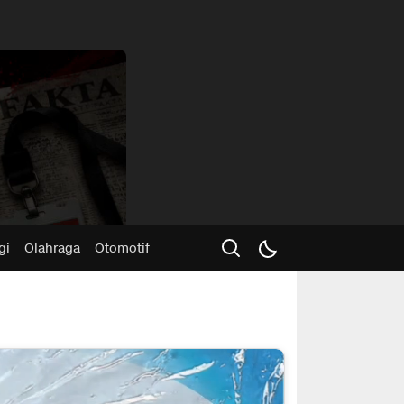
Advertisme
gi
Olahraga
Otomotif