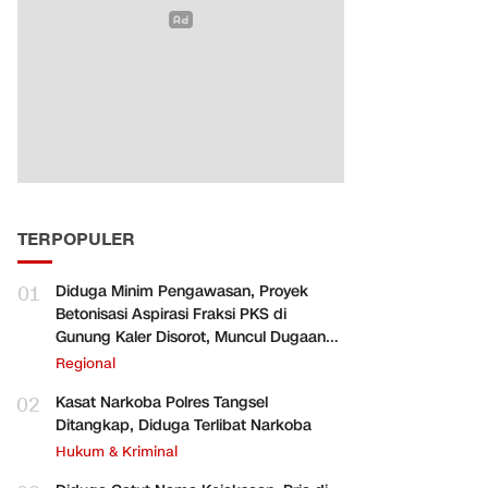
TERPOPULER
01
Diduga Minim Pengawasan, Proyek
Betonisasi Aspirasi Fraksi PKS di
Gunung Kaler Disorot, Muncul Dugaan
Pengurangan Volume
Regional
02
Kasat Narkoba Polres Tangsel
Ditangkap, Diduga Terlibat Narkoba
Hukum & Kriminal