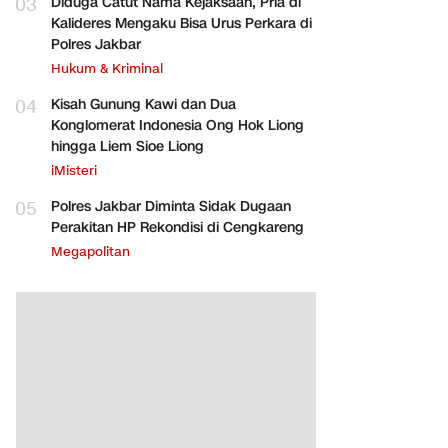
03
Diduga Catut Nama Kejaksaan, Pria di
Kalideres Mengaku Bisa Urus Perkara di
Polres Jakbar
Hukum & Kriminal
04
Kisah Gunung Kawi dan Dua
Konglomerat Indonesia Ong Hok Liong
hingga Liem Sioe Liong
iMisteri
05
Polres Jakbar Diminta Sidak Dugaan
Perakitan HP Rekondisi di Cengkareng
Megapolitan