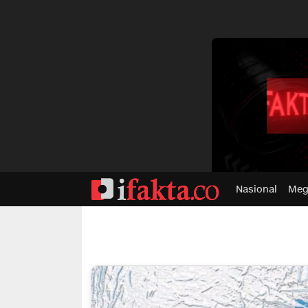
dvertisment
Nasional
Meg
ifakta.co
#pastibenar