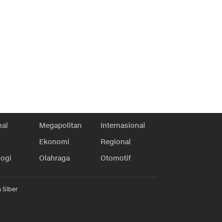
nal
Megapolitan
Internasional
Ekonomi
Regional
logi
Olahraga
Otomotif
 Siber