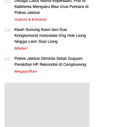
03
Diduga Catut Nama Kejaksaan, Pria di
Kalideres Mengaku Bisa Urus Perkara di
Polres Jakbar
Hukum & Kriminal
04
Kisah Gunung Kawi dan Dua
Konglomerat Indonesia Ong Hok Liong
hingga Liem Sioe Liong
iMisteri
05
Polres Jakbar Diminta Sidak Dugaan
Perakitan HP Rekondisi di Cengkareng
Megapolitan