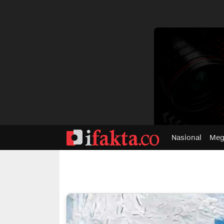
dvertisment
Nasional
Meg
ifakta.co
#pastibenar