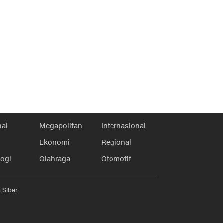
nal
Megapolitan
Internasional
Ekonomi
Regional
logi
Olahraga
Otomotif
 Siber