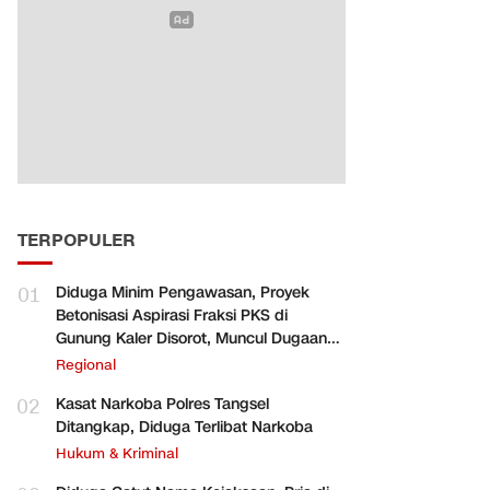
TERPOPULER
01
Diduga Minim Pengawasan, Proyek
Betonisasi Aspirasi Fraksi PKS di
Gunung Kaler Disorot, Muncul Dugaan
Pengurangan Volume
Regional
02
Kasat Narkoba Polres Tangsel
Ditangkap, Diduga Terlibat Narkoba
Hukum & Kriminal