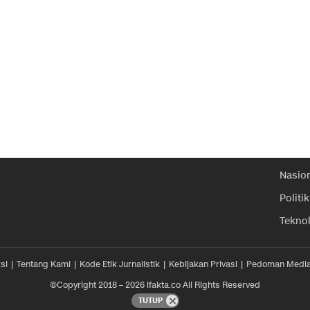
Nasio
Politik
Tekno
si
Tentang Kami
Kode Etik Jurnalistik
Kebijakan Privasi
Pedoman Media
©Copyright 2018 – 2026 ifakta.co All Rights Reserved
TUTUP