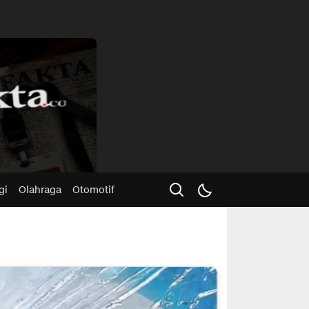
Advertisme
gi
Olahraga
Otomotif