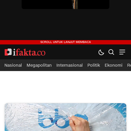
ifakta.co
#pastibenar
Nasional
Megapolitan
Internasional
Politik
Ekonomi
R