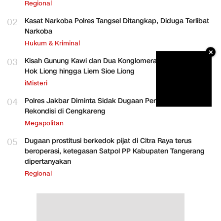
Regional
02
Kasat Narkoba Polres Tangsel Ditangkap, Diduga Terlibat
Narkoba
Hukum & Kriminal
×
03
Kisah Gunung Kawi dan Dua Konglomerat Indonesia Ong
Hok Liong hingga Liem Sioe Liong
iMisteri
04
Polres Jakbar Diminta Sidak Dugaan Perakitan HP
Rekondisi di Cengkareng
Megapolitan
05
Dugaan prostitusi berkedok pijat di Citra Raya terus
beroperasi, ketegasan Satpol PP Kabupaten Tangerang
dipertanyakan
Regional