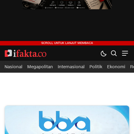
ifakta.co
#pastibenar
Nasional
Megapolitan
Internasional
Politik
Ekonomi
R