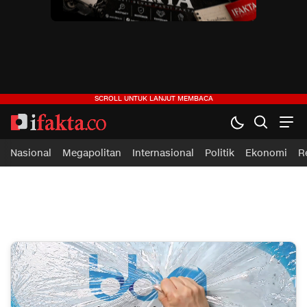
ifakta.co
#pastibenar
Nasional
Megapolitan
Internasional
Politik
Ekonomi
R