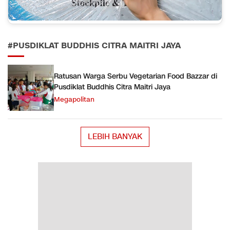
#PUSDIKLAT BUDDHIS CITRA MAITRI JAYA
Ratusan Warga Serbu Vegetarian Food Bazzar di
Pusdiklat Buddhis Citra Maitri Jaya
Megapolitan
LEBIH BANYAK